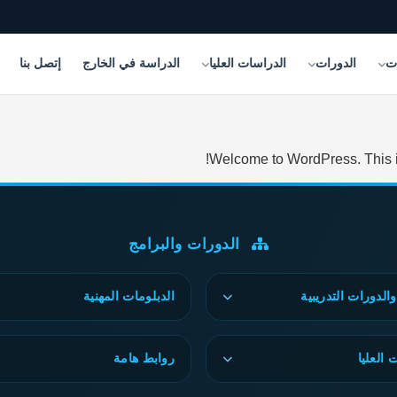
إتصل بنا
الدراسة في الخارج
الدراسات العليا
الدورات
ال
Welcome to WordPress. This is yo
الدورات والبرامج
الدبلومات المهنية
البرامج والدورات ا
 علم النفس النمو والتربية الإيجابية
🎓 الدراسة ف
روابط هامة
الدراسا
🩺 علم النفس العيادي
💻 تصميم المواقع بال