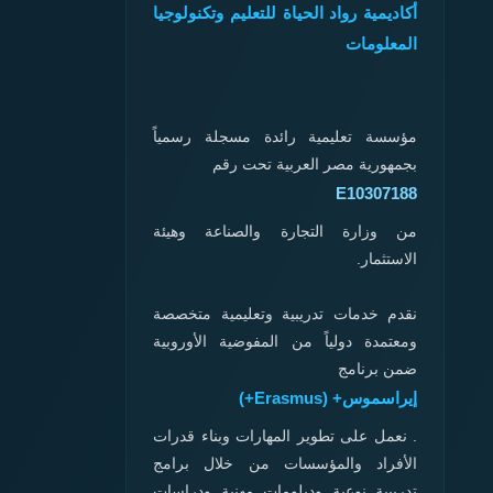
🎓 الدكت
أكاديمية رواد الحياة للتعليم وتكنولوجيا
🤝 العلا
المعلومات
📜 الماج
🔒 مكافحة
👨‍🏫 إع
₿ العملا
💼 إدارة
مؤسسة تعليمية رائدة مسجلة رسمياً
📺 الإعل
بجمهورية مصر العربية تحت رقم
🏛️ العل
🛒 التسو
E10307188
🛡️ الدرا
⚕️ الطب 
من وزارة التجارة والصناعة وهيئة
🔄 إدارة
الاستثمار.
نقدم خدمات تدريبية وتعليمية متخصصة
ومعتمدة دولياً من المفوضية الأوروبية
ضمن برنامج
إيراسموس+ (Erasmus+)
. نعمل على تطوير المهارات وبناء قدرات
الأفراد والمؤسسات من خلال برامج
تدريبية نوعية ودبلومات مهنية ودراسات